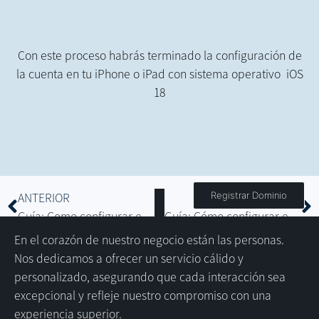
Con este proceso habrás terminado la configuración de
la cuenta en tu iPhone o iPad con sistema operativo iOS
18
Registrar Dominio
ANTERIOR
SIIGUIENTE
Guía: Como configurar el correo en Gmail de Android
Guía: Cómo configurar el correo en Mail de MacOS 15
En el corazón de nuestro negocio están las personas.
Nos dedicamos a ofrecer un servicio cálido y
personalizado, asegurando que cada interacción sea
excepcional y refleje nuestro compromiso con una
experiencia superior.