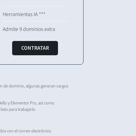
Herramientas IA ***
Admite 9 dominios extra
CONTRATAR
ón de dominio, algunas generan cargos
Hello y Elementor Pro, así como
isto para trabajarlo.
dos con el correo electrónico.