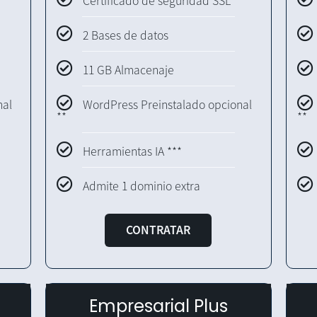
Certificado de seguridad SSL
2 Bases de datos
11 GB Almacenaje
nal
WordPress Preinstalado opcional
**
**
Herramientas IA ***
Admite 1 dominio extra
CONTRATAR
Empresarial Plus