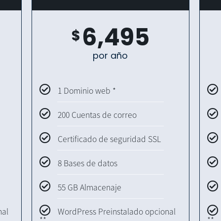
6,495
$
por año
1 Dominio web *
200 Cuentas de correo
Certificado de seguridad SSL
8 Bases de datos
55 GB Almacenaje
nal
WordPress Preinstalado opcional
**
**